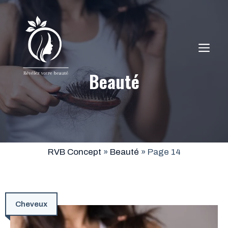
Aller
au
contenu
ME
Beauté
RVB Concept
»
Beauté
»
Page 14
Cheveux