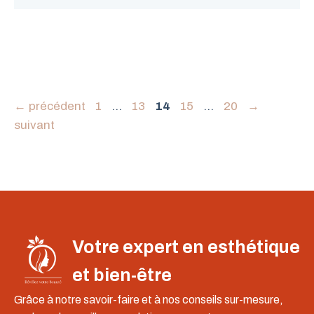
Page
Page
Page
Page
Page
←
précédent
1
…
13
14
15
…
20
→
suivant
Votre expert en esthétique
et bien-être
Grâce à notre savoir-faire et à nos conseils sur-mesure,