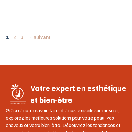
Page
Page
Page
1
2
3
→
suivant
Votre expert en esthétique
et bien-être
Grâce à notre savoir-faire et à nos conseils sur-mesure,
explorez les meilleures solutions pour votre peau, vos
cheveux et votre bien-être. Découvrez les tendances et