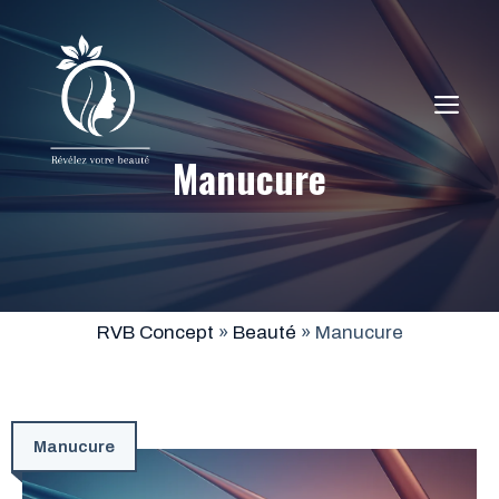
Aller
au
contenu
ME
Manucure
RVB Concept
»
Beauté
»
Manucure
Manucure