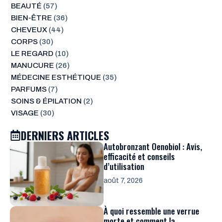
BEAUTÉ
(57)
BIEN-ÊTRE
(36)
CHEVEUX
(44)
CORPS
(30)
LE REGARD
(10)
MANUCURE
(26)
MÉDECINE ESTHÉTIQUE
(35)
PARFUMS
(7)
SOINS & ÉPILATION
(2)
VISAGE
(30)
DERNIERS ARTICLES
Autobronzant Oenobiol : Avis,
efficacité et conseils
d’utilisation
août 7, 2026
À quoi ressemble une verrue
morte et comment la