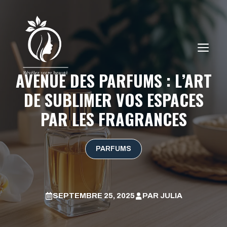
Aller
au
contenu
ME
AVENUE DES PARFUMS : L’ART
DE SUBLIMER VOS ESPACES
PAR LES FRAGRANCES
PARFUMS
SEPTEMBRE 25, 2025
PAR
JULIA