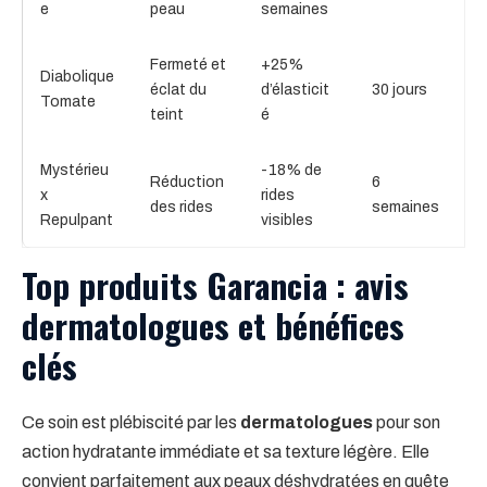
e
peau
semaines
Fermeté et
+25%
Diabolique
éclat du
d’élasticit
30 jours
Tomate
teint
é
Mystérieu
-18% de
Réduction
6
x
rides
des rides
semaines
Repulpant
visibles
Top produits Garancia : avis
dermatologues et bénéfices
clés
Ce soin est plébiscité par les
dermatologues
pour son
action hydratante immédiate et sa texture légère. Elle
convient parfaitement aux peaux déshydratées en quête