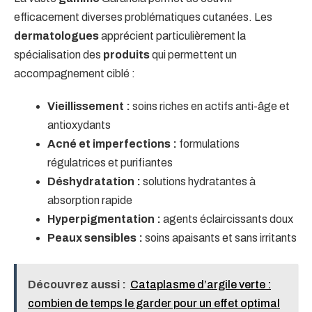
efficacement diverses problématiques cutanées. Les
dermatologues
apprécient particulièrement la
spécialisation des
produits
qui permettent un
accompagnement ciblé :
Vieillissement :
soins riches en actifs anti-âge et
antioxydants
Acné et imperfections :
formulations
régulatrices et purifiantes
Déshydratation :
solutions hydratantes à
absorption rapide
Hyperpigmentation :
agents éclaircissants doux
Peaux sensibles :
soins apaisants et sans irritants
Découvrez aussi :
Cataplasme d’argile verte :
combien de temps le garder pour un effet optimal