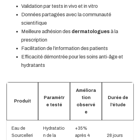
Validation par tests in vivo et in vitro
Données partagées avec la communauté
scientifique
Meilleure adhésion des
dermatologues
à la
prescription
Facilitation de l’information des patients
Efficacité démontrée pour les soins anti-âge et
hydratants
Améliora
Paramètr
tion
Durée de
Produit
e testé
observé
l’étude
e
Eau de
Hydratatio
+35%
Sourcelleri
n de la
après 4
28 jours