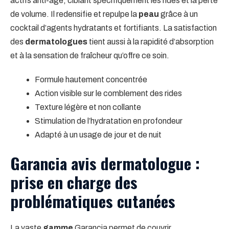
actifs anti-âge, ciblant spécifiquement les rides et la perte
de volume. Il redensifie et repulpe la
peau
grâce à un
cocktail d’agents hydratants et fortifiants. La satisfaction
des
dermatologues
tient aussi à la rapidité d’absorption
et à la sensation de fraîcheur qu’offre ce soin.
Formule hautement concentrée
Action visible sur le comblement des rides
Texture légère et non collante
Stimulation de l’hydratation en profondeur
Adapté à un usage de jour et de nuit
Garancia avis dermatologue :
prise en charge des
problématiques cutanées
La vaste
gamme
Garancia permet de couvrir