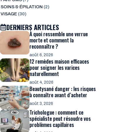
SOINS & ÉPILATION
(2)
VISAGE
(30)
DERNIERS ARTICLES
À quoi ressemble une verrue
morte et comment la
reconnaître ?
août 6, 2026
12 remèdes maison efficaces
pour soigner les varices
naturellement
août 4, 2026
Beautysané danger : les risques
à connaître avant d’acheter
août 3, 2026
Trichologue : comment ce
spécialiste peut résoudre vos
problèmes capillaires