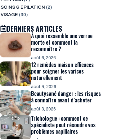
SOINS & ÉPILATION
(2)
VISAGE
(30)
DERNIERS ARTICLES
À quoi ressemble une verrue
morte et comment la
reconnaître ?
août 6, 2026
12 remèdes maison efficaces
pour soigner les varices
naturellement
août 4, 2026
Beautysané danger : les risques
à connaître avant d’acheter
août 3, 2026
Trichologue : comment ce
spécialiste peut résoudre vos
problèmes capillaires